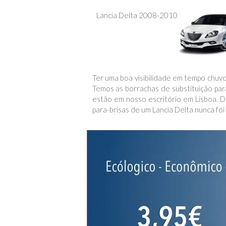
Lancia Delta 2008-2010
Ter uma boa visibilidade em tempo chuvo
Temos as borrachas de substituição par
estão em nosso escritório em Lisboa. D
para-brisas de um Lancia Delta nunca foi t