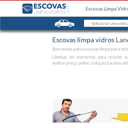
Escovas Limpa Vidr
Escovas limpa vidros
Lan
Borrachas para escovas limpa para-bri
Lâminas de borrachas para reciclar 
melhor preço online. Soluçao baratas a