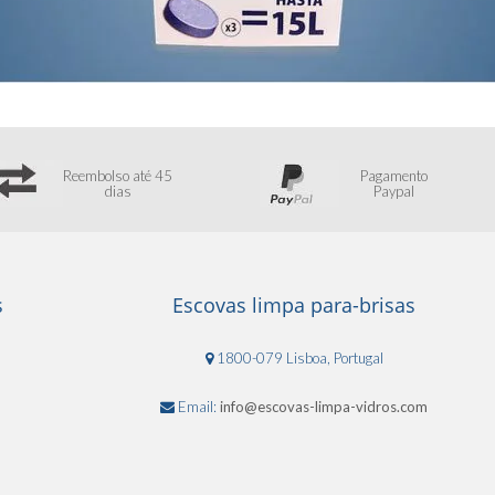
Reembolso até 45
Pagamento
dias
Paypal
s
Escovas limpa para-brisas
1800-079 Lisboa, Portugal
Email:
info@escovas-limpa-vidros.com