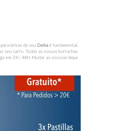
 pára-brisas de seu
Delta
é fundamental.
ao seu carro. Todas as nossas borrachas
ega em 24 / 48H. Mudar as escovas limpa