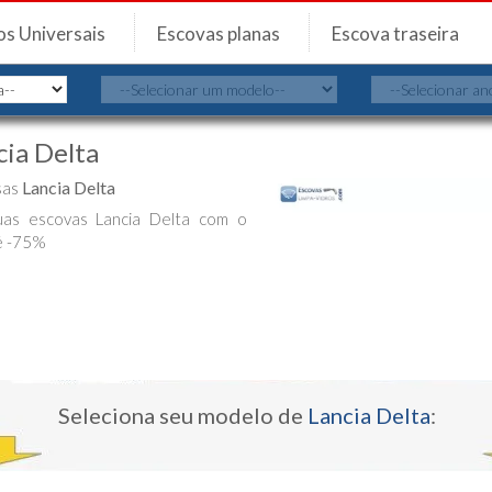
os Universais
Escovas planas
Escova traseira
cia Delta
sas
Lancia Delta
suas escovas Lancia Delta com o
té -75%
Seleciona seu modelo de
Lancia Delta
: