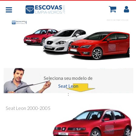
MINH
BORRACHAS UNIVERSAIS
CONT
PLANAS - FLEXIVEIS
TRASEIRA
ESCOVAS POR CARRO
Seleciona seu modelo de
Seat Leon
:
Seat Leon 2000-2005