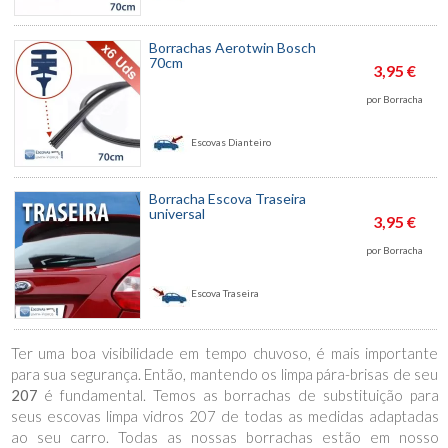
Borrachas Aerotwin Bosch
70cm
3,95 €
por Borracha
Escovas
Dianteiro
Borracha Escova Traseira
universal
3,95 €
por Borracha
Escova
Traseira
Ter uma boa visibilidade em tempo chuvoso, é mais importante
para sua segurança. Então, mantendo os limpa pára-brisas de seu
207
é fundamental. Temos as borrachas de substituição para
seus escovas limpa vidros 207 de todas as medidas adaptadas
ao seu carro. Todas as nossas borrachas estão em nosso