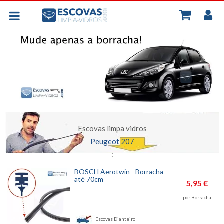
MINH
BORRACHAS UNIVERSAIS
CONT
PLANAS - FLEXIVEIS
TRASEIRA
ESCOVAS POR CARRO
Escovas limpa vidros
Peugeot 207
:
BOSCH Aerotwin - Borracha
até 70cm
5,95 €
por Borracha
Escovas
Dianteiro