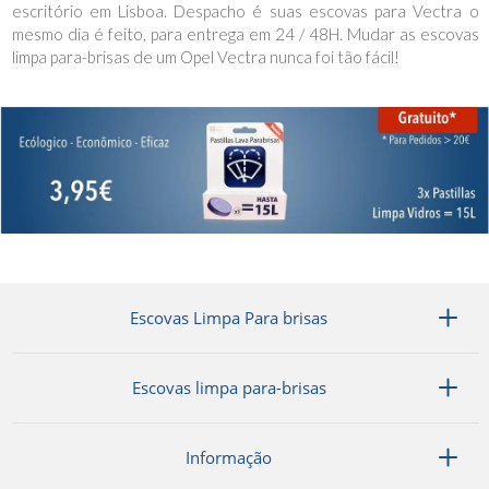
escritório em Lisboa. Despacho é suas escovas para Vectra o
mesmo dia é feito, para entrega em 24 / 48H. Mudar as escovas
limpa para-brisas de um Opel Vectra nunca foi tão fácil!
Escovas Limpa Para brisas
Escovas limpa para-brisas
Informação