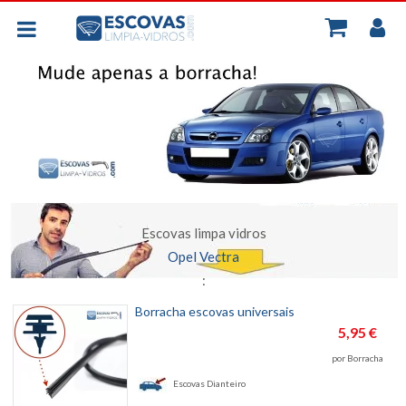
MINH
BORRACHAS UNIVERSAIS
CONT
PLANAS - FLEXIVEIS
TRASEIRA
ESCOVAS POR CARRO
Escovas limpa vidros
Opel Vectra
:
Borracha escovas universais
5,95 €
por Borracha
Escovas
Dianteiro