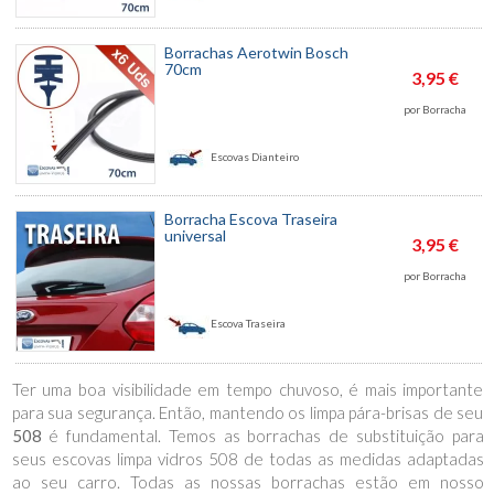
Borrachas Aerotwin Bosch
70cm
3,95 €
por Borracha
Escovas
Dianteiro
Borracha Escova Traseira
universal
3,95 €
por Borracha
Escova
Traseira
Ter uma boa visibilidade em tempo chuvoso, é mais importante
para sua segurança. Então, mantendo os limpa pára-brisas de seu
508
é fundamental. Temos as borrachas de substituição para
seus escovas limpa vidros 508 de todas as medidas adaptadas
ao seu carro. Todas as nossas borrachas estão em nosso