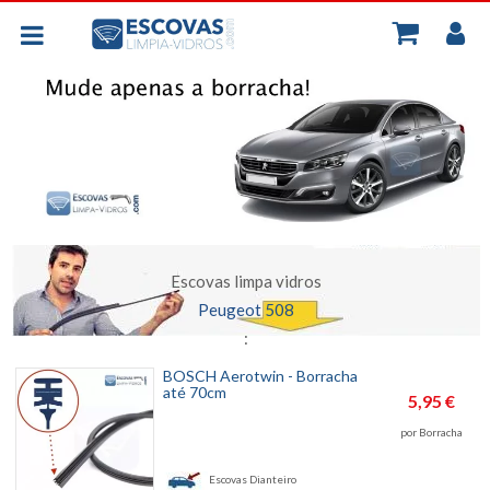
MINH
BORRACHAS UNIVERSAIS
CONT
PLANAS - FLEXIVEIS
TRASEIRA
ESCOVAS POR CARRO
Escovas limpa vidros
Peugeot 508
:
BOSCH Aerotwin - Borracha
até 70cm
5,95 €
por Borracha
Escovas
Dianteiro