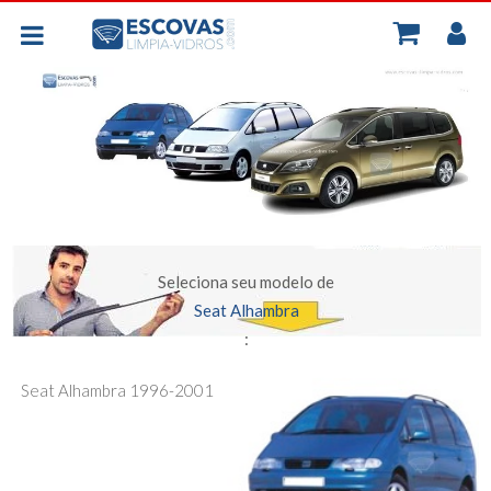
MINH
BORRACHAS UNIVERSAIS
CONT
PLANAS - FLEXIVEIS
TRASEIRA
ESCOVAS POR CARRO
Seleciona seu modelo de
Seat Alhambra
:
Seat Alhambra 1996-2001