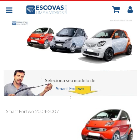
MINH
BORRACHAS UNIVERSAIS
CONT
PLANAS - FLEXIVEIS
TRASEIRA
ESCOVAS POR CARRO
Seleciona seu modelo de
Smart Fortwo
:
Smart Fortwo 2004-2007