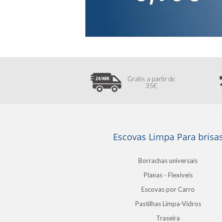
Gratis a partir de
35€
Escovas Limpa Para brisa
Borrachas universais
Planas - Flexiveis
Escovas por Carro
Pastilhas Limpa-Vidros
Traseira