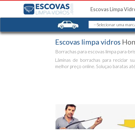
Escovas Limpa Vidr
Escovas limpa vidros
Hon
Borrachas para escovas limpa para-bri
Lâminas de borrachas para reciclar s
melhor preço online. Soluçao baratas a