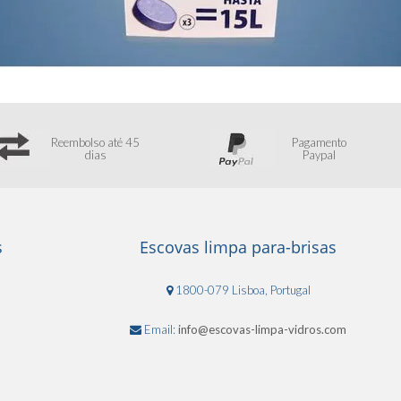
Reembolso até 45
Pagamento
dias
Paypal
s
Escovas limpa para-brisas
1800-079 Lisboa, Portugal
Email:
info@escovas-limpa-vidros.com