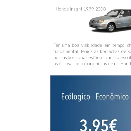
Honda Insight 1999-2008
Ter uma boa visibilidade em tempo c
fundamental. Temos as borrachas de su
nossas borrachas estão em nosso escrit
as escovas limpa para-brisas de um Honda 