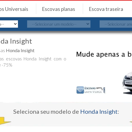
os Universais
Escovas planas
Escova traseira
da Insight
sas
Honda Insight
uas escovas Honda Insight com o
té -75%
Seleciona seu modelo de
Honda Insight
: