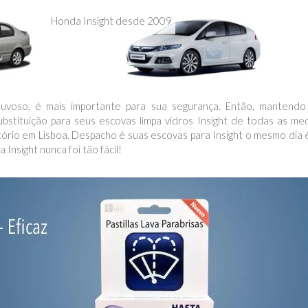
Honda Insight desde 2009
huvoso, é mais importante para sua segurança. Então, mantendo
bstituição para seus escovas limpa vidros Insight de todas as me
ório em Lisboa. Despacho é suas escovas para Insight o mesmo dia é
Insight nunca foi tão fácil!