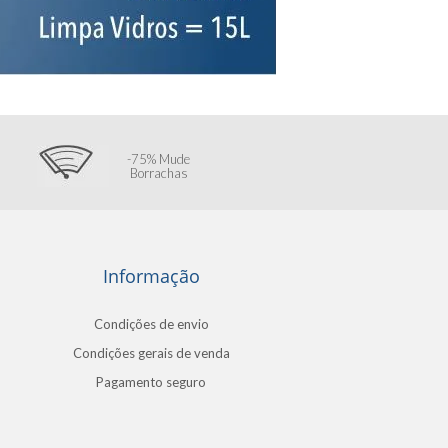
-75% Mude
Borrachas
Informação
Condições de envio
Condições gerais de venda
Pagamento seguro