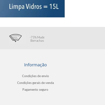
-75% Mude
Borrachas
Informação
Condições de envio
Condições gerais de venda
Pagamento seguro