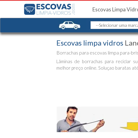
Escovas Limpa Vidr
Escovas limpa vidros
Lan
Borrachas para escovas limpa para-bri
Lâminas de borrachas para reciclar s
melhor preço online. Soluçao baratas a