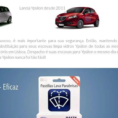
Lancia Ypsilon desde 2011
huvoso, é mais importante para sua segurança. Então, mantendo
bstituição para seus escovas limpa vidros Ypsilon de todas as me
ório em Lisboa. Despacho é suas escovas para Ypsilon o mesmo dia é
Ypsilon nunca foi tão fácil!