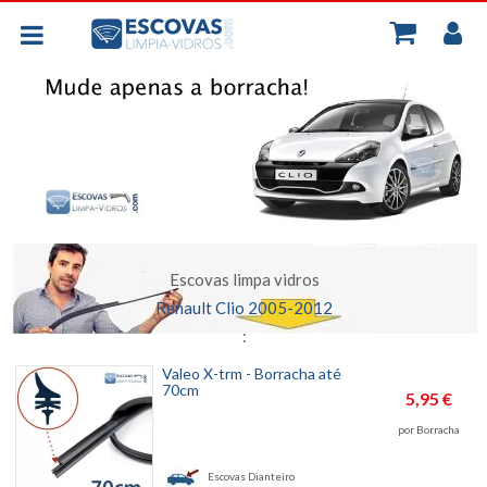
MINH
BORRACHAS UNIVERSAIS
CONT
PLANAS - FLEXIVEIS
TRASEIRA
ESCOVAS POR CARRO
Escovas limpa vidros
Renault Clio 2005-2012
:
Valeo X-trm - Borracha até
70cm
5,95 €
por Borracha
Escovas
Dianteiro