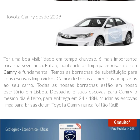
Toyota Camry desde 2009
Ter uma boa visibilidade em tempo chuvoso, é mais importante
para sua segurança. Então, mantendo os limpa pára-brisas de seu
Camry
é fundamental. Temos as borrachas de substituição para
seus escovas limpa vidros Camry de todas as medidas adaptadas
ao seu carro. Todas as nossas borrachas estão em nosso
escritório em Lisboa. Despacho é suas escovas para Camry o
mesmo dia é feito, para entrega em 24 / 48H. Mudar as escovas
limpa para-brisas de um Toyota Camry nunca foi tão fácil!