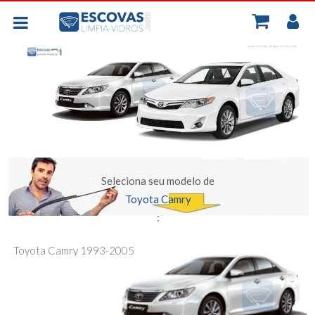
MINH
BORRACHAS UNIVERSAIS
CONT
PLANAS - FLEXIVEIS
TRASEIRA
ESCOVAS POR CARRO
Seleciona seu modelo de
Toyota Camry
:
Toyota Camry 1993-2005