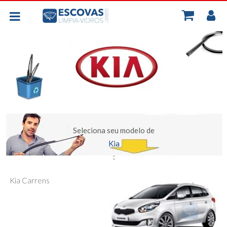
MINH
BORRACHAS UNIVERSAIS
CONT
PLANAS - FLEXIVEIS
TRASEIRA
ESCOVAS POR CARRO
Seleciona seu modelo de
Kia
:
Kia Carrens