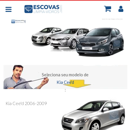
MINH
BORRACHAS UNIVERSAIS
CONT
PLANAS - FLEXIVEIS
TRASEIRA
ESCOVAS POR CARRO
Seleciona seu modelo de
Kia Cee'd
:
Kia Cee'd 2006-2009