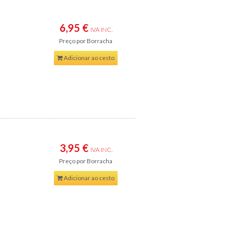
6,95 €
IVA INC.
Preço
por Borracha
Adicionar ao cesto
3,95 €
IVA INC.
Preço
por Borracha
Adicionar ao cesto