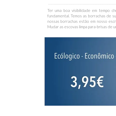
Ter uma boa visibilidade em tempo ch
fundamental. Temos as borrachas de su
nossas borrachas estão em nosso escri
Mudar as escovas limpa para-brisas de um